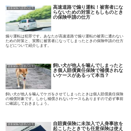
高速道路で煽り運転！被害者にな
損害保険の請求の仕方
らないための対策ともしものとき
の保険申請の仕方
煽り運転は犯罪です。あなたが高速道路で煽り運転の被害に遭わない
ための対策と、実際に被害者になってしまったときの保険申請の仕方
などについて紹介します。
飼い犬が他人を噛んでしまったと
損害保険の請求の仕方
き個人賠償責任保険で補償されな
いケースがあるって本当？
飼い犬が他人を噛んでケガをさせてしまったときは個人賠償責任保険
の補償対象です。しかし補償されないケースもありますので必ず事前
に確認しておきましょう。
自賠責保険に未加入で人身事故を
損害保険の請求の仕方
起こしたときでも任意保険は使え