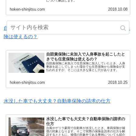
について解説します。
hoken-shinjitsu.com
2018.10.08
自賠責保険に未加入で人身事故を起こしたときでも任意保
険は使えるの？
自賠責保険に未加入で人身事故を起こしたと
きでも任意保険は使えるの？
自賠責保険に未加入で任意保険に加入していたとき、人身
事故を起こしてしまった場合でも任意保険から保険金が支
払われますが、そこには大きな落とし穴があります。
hoken-shinjitsu.com
2018.10.25
水没した車でも大丈夫？自動車保険の請求の仕方
水没した車でも大丈夫？自動車保険の請求の
仕方
台風やゲリラ豪雨で自動車が水没したとき、車両保険が補
償の対象となります。そこで実際の保険金請求の仕方を解
説するとともに、補償の対象外である事例についても紹介