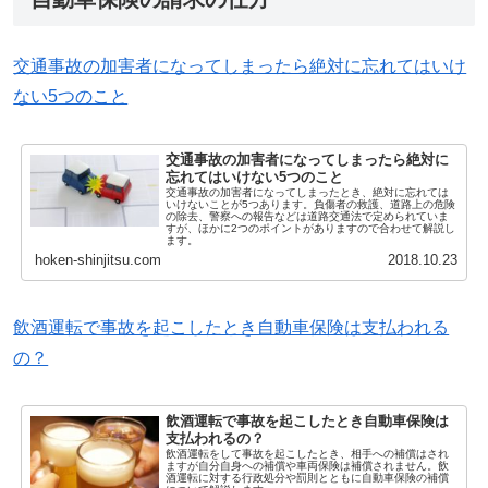
交通事故の加害者になってしまったら絶対に忘れてはいけ
ない5つのこと
交通事故の加害者になってしまったら絶対に
忘れてはいけない5つのこと
交通事故の加害者になってしまったとき、絶対に忘れては
いけないことが5つあります。負傷者の救護、道路上の危険
の除去、警察への報告などは道路交通法で定められていま
すが、ほかに2つのポイントがありますので合わせて解説し
ます。
hoken-shinjitsu.com
2018.10.23
飲酒運転で事故を起こしたとき自動車保険は支払われる
の？
飲酒運転で事故を起こしたとき自動車保険は
支払われるの？
飲酒運転をして事故を起こしたとき、相手への補償はされ
ますが自分自身への補償や車両保険は補償されません。飲
酒運転に対する行政処分や罰則とともに自動車保険の補償