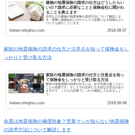
建物の地震保険の請求の仕方はどうしたらい
いの？請求に必要なことと保険会社に聞かれ
ることを教えます
自宅などの建物の地震保険の請求方法について解説しま
す。実際に保険会社とのやりとりで必要になる情報などに
ついても紹介しています。
hoken-shinjitsu.com
2018.09.07
家財の地震保険の請求の仕方と注意点を知って保険金をし
っかりと受け取る方法
家財の地震保険の請求の仕方と注意点を知っ
て保険金をしっかりと受け取る方法
家財の地震保険の請求の仕方には、必ず写真を撮っておく
ことが必要です。そしてそれ以外にも大切な注意点があり
ますので、こちらの記事でしっかり確認しておきましょ
う。
hoken-shinjitsu.com
2018.09.08
余震は地震保険の補償対象？営業マンが知らない地震保険
の請求方法について解説します