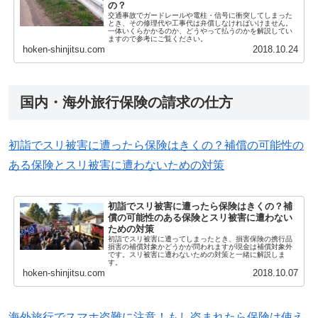
の？
交通事故でガードレールや電柱・信号に衝突してしまった
とき、その修理代や工事代は弁償しなければいけません。
一体いくらかかるのか、どうやって払うのかを解説してい
ますので参考にご覧ください。
hoken-shinjitsu.com
2018.10.24
国内・海外旅行保険の請求の仕方
初詣でスリ被害に遭ったら保険はきくの？補償の可能性の
ある保険とスリ被害に遭わないための対策
初詣でスリ被害に遭ったら保険はきくの？補
償の可能性のある保険とスリ被害に遭わない
ための対策
初詣でスリ被害に遭ってしまったとき、損害保険の携行品
損害の補償対象かどうかが問われますが現金は補償対象外
です。スリ被害に遭わないための対策と一緒に解説しま
す。
hoken-shinjitsu.com
2018.10.07
海外旅行でスマホ盗難に注意！もし盗まれたら保険は使え