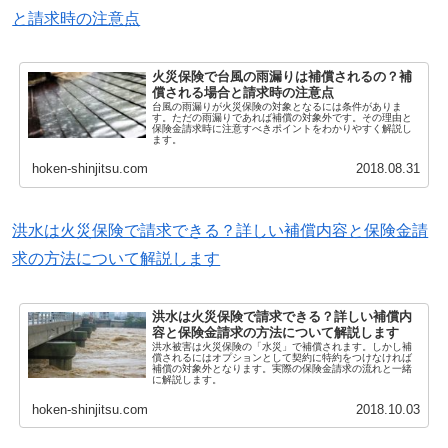
と請求時の注意点
火災保険で台風の雨漏りは補償されるの？補
償される場合と請求時の注意点
台風の雨漏りが火災保険の対象となるには条件がありま
す。ただの雨漏りであれば補償の対象外です。その理由と
保険金請求時に注意すべきポイントをわかりやすく解説し
ます。
hoken-shinjitsu.com
2018.08.31
洪水は火災保険で請求できる？詳しい補償内容と保険金請
求の方法について解説します
洪水は火災保険で請求できる？詳しい補償内
容と保険金請求の方法について解説します
洪水被害は火災保険の「水災」で補償されます。しかし補
償されるにはオプションとして契約に特約をつけなければ
補償の対象外となります。実際の保険金請求の流れと一緒
に解説します。
hoken-shinjitsu.com
2018.10.03