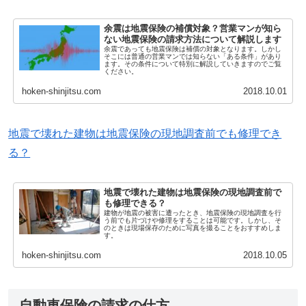
余震は地震保険の補償対象？営業マンが知ら
ない地震保険の請求方法について解説します
余震であっても地震保険は補償の対象となります。しかし
そこには普通の営業マンでは知らない「ある条件」があり
ます。その条件について特別に解説していきますのでご覧
ください。
hoken-shinjitsu.com
2018.10.01
地震で壊れた建物は地震保険の現地調査前でも修理でき
る？
地震で壊れた建物は地震保険の現地調査前で
も修理できる？
建物が地震の被害に遭ったとき、地震保険の現地調査を行
う前でも片づけや修理をすることは可能です。しかし、そ
のときは現場保存のために写真を撮ることをおすすめしま
す。
hoken-shinjitsu.com
2018.10.05
自動車保険の請求の仕方