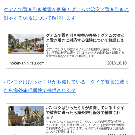
グアムで置き引き被害が多発！グアムの治安と置き引きに
対応する保険について解説します
グアムで置き引き被害が多発！グアムの治安
と置き引きに対応する保険について解説しま
す
グアムではスリや置き引きなどの軽犯罪が多発していま
す。実際に被害に遭ってしまったときの対処法と対応する
保険の有無などについて解説します。
hoken-shinjitsu.com
2018.10.10
バンコクはひったくりが多発している！タイで被害に遭っ
たら海外旅行保険で補償される？
バンコクはひったくりが多発している！タイ
で被害に遭ったら海外旅行保険で補償され
る？
タイのバンコクはひったくりやスリなどの軽犯罪が多発し
ています。もし被害に遭ってしまったときは海外旅行保険
で補償することができます。その詳しい補償内容と注意点
について解説します。