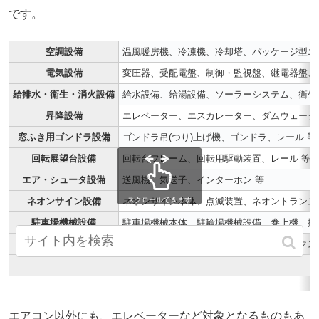
です。
空調設備
温風暖房機、冷凍機、冷却塔、パッケージ型エ
電気設備
変圧器、受配電盤、制御・監視盤、継電器盤、
給排水・衛生・消火設備
給水設備、給湯設備、ソーラーシステム、衛生
昇降設備
エレベーター、エスカレーター、ダムウェータ
窓ふき用ゴンドラ設備
ゴンドラ吊(つり)上げ機、ゴンドラ、レール 等
回転展望台設備
回転台フレーム、回転用駆動装置、レール 等
エア・シュータ設備
送風機、気送子、インターホン 等
ネオンサイン設備
ネオンサイン本体、点滅装置、ネオントランス
スクロールできます
駐車場機械設備
駐車場機械本体、駐輪場機械設備、巻上機、搬
その他の設備
自動ドア設備、シャッター設備、宅配ボックス
エアコン以外にも、エレベーターなど対象となるものもあ